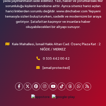
yada yayınlanmasın iade edilmez. Yazı, haber ve yorumlardaki fikir
sorumluluğu kişilerin kendisine aittir. Ayrıca sitemiz harici açılan
harici linklerden sorumlu değildir. www.dmchaber.com Yepyeni
temasıyla sizleri buluştururken, sadelik ve modernizmi bir araya
getiriyor. Şatafattan kaçınıyor ve insanlara haber
okuyabilecekleri bir altyapı sunuyor.
Kale Mahallesi, İsmail Hakkı Altan Cad. Özenç Plaza Kat : 2
NİĞDE / MERKEZ
0 535 442 00 42
[email protected]