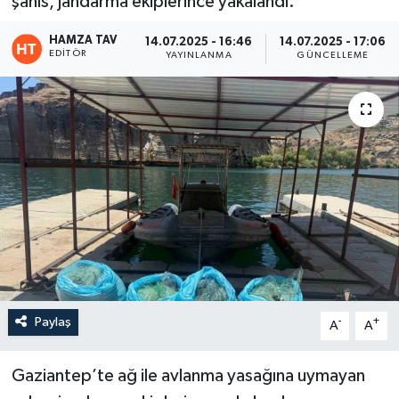
şahıs, jandarma ekiplerince yakalandı.
Eğitim
HAMZA TAV
14.07.2025 - 16:46
14.07.2025 - 17:06
EDITÖR
YAYINLANMA
GÜNCELLEME
Teknoloji
Asayiş
Resmi İlan
Paylaş
-
+
A
A
Gaziantep’te ağ ile avlanma yasağına uymayan