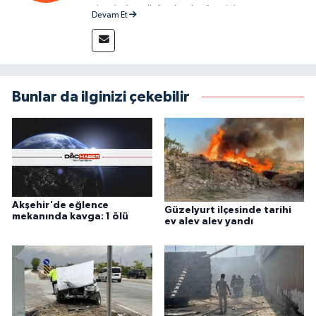
sitesinde editör olarak görevini
Devam Et
sürdürmektedir.
Bunlar da ilginizi çekebilir
Akşehir'de eğlence
Güzelyurt ilçesinde tarihi
mekanında kavga: 1 ölü
ev alev alev yandı