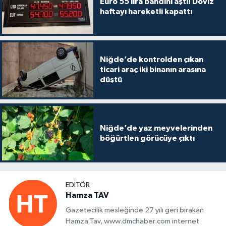
Euro 55 lira bandını aştı! Döviz
haftayı hareketli kapattı
Niğde’de kontrolden çıkan
ticari araç iki binanın arasına
düştü
Niğde’de yaz meyvelerinden
böğürtlen görücüye çıktı
EDITÖR
Hamza TAV
Gazetecilik mesleğinde 27 yılı geri bırakan
Hamza Tav, www.dmchaber.com internet