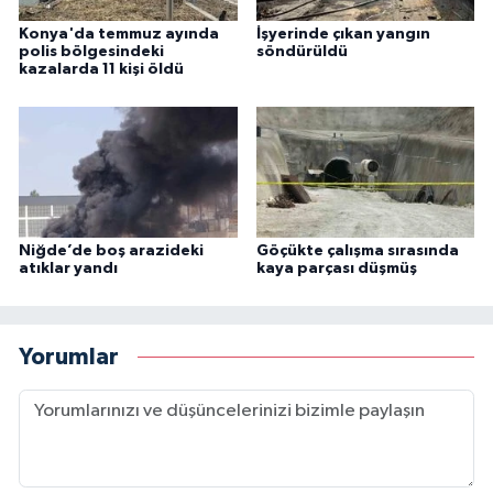
Konya'da temmuz ayında
İşyerinde çıkan yangın
polis bölgesindeki
söndürüldü
kazalarda 11 kişi öldü
Niğde’de boş arazideki
Göçükte çalışma sırasında
atıklar yandı
kaya parçası düşmüş
Yorumlar