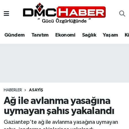
Gündem
Nöbetçi Eczaneler
Gündem
Tanıtım
Ekonomi
Sağlık
Yaşam
K
Tanıtım
Hava Durumu
Ekonomi
Trafik Durumu
Sağlık
Süper Lig Puan Durumu ve Fikstür
Yaşam
Tüm Manşetler
HABERLER
ASAYIŞ
Kültür
Son Dakika Haberleri
Ağ ile avlanma yasağına
uymayan şahıs yakalandı
Spor
Haber Arşivi
Gaziantep’te ağ ile avlanma yasağına uymayan
Siyaset