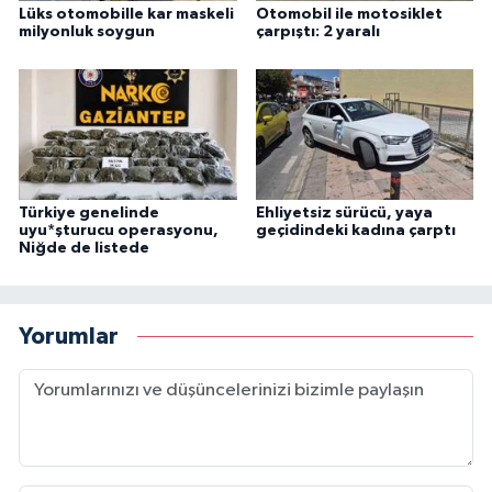
Lüks otomobille kar maskeli
Otomobil ile motosiklet
milyonluk soygun
çarpıştı: 2 yaralı
Türkiye genelinde
Ehliyetsiz sürücü, yaya
uyu*şturucu operasyonu,
geçidindeki kadına çarptı
Niğde de listede
Yorumlar