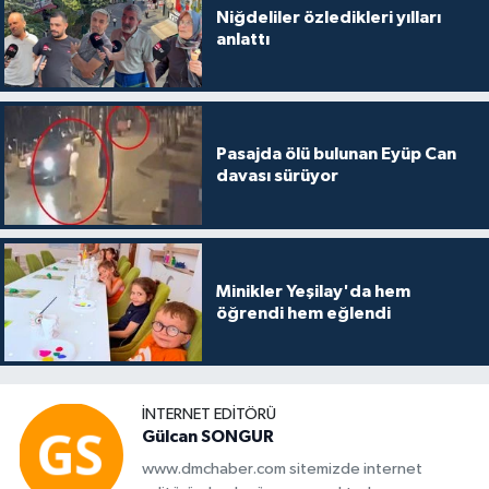
Niğdeliler özledikleri yılları
anlattı
Pasajda ölü bulunan Eyüp Can
davası sürüyor
Minikler Yeşilay'da hem
öğrendi hem eğlendi
İNTERNET EDITÖRÜ
Gülcan SONGUR
www.dmchaber.com sitemizde internet