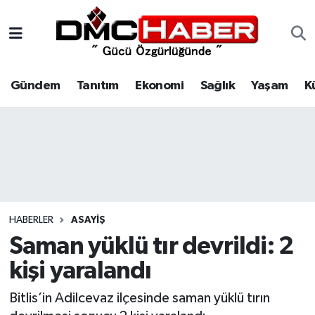
Gündem
Nöbetçi Eczaneler
Gündem
Tanıtım
Ekonomi
Sağlık
Yaşam
K
Tanıtım
Hava Durumu
Ekonomi
Trafik Durumu
Sağlık
Süper Lig Puan Durumu ve Fikstür
Yaşam
Tüm Manşetler
HABERLER
ASAYIŞ
Kültür
Son Dakika Haberleri
Saman yüklü tır devrildi: 2
kişi yaralandı
Spor
Haber Arşivi
Bitlis’in Adilcevaz ilçesinde saman yüklü tırın
Siyaset