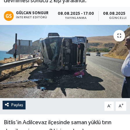
devrilmesi sonucu 2 kişi yaralandı.
Eğitim
GÜLCAN SONGUR
08.08.2025 - 17:00
08.08.2025 - 
İNTERNET EDITÖRÜ
YAYINLANMA
GÜNCELLE
Teknoloji
Asayiş
Resmi İlan
Paylaş
-
+
A
A
Bitlis’in Adilcevaz ilçesinde saman yüklü tırın