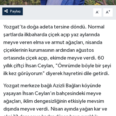
Paylaş
-
+
A
A
Yozgat’ta doğa adeta tersine döndü. Normal
şartlarda ilkbaharda çiçek açıp yaz aylarında
meyve veren elma ve armut ağaçları, nisanda
çiçeklerinin kurumasının ardından ağustos
ortasında çiçek açıp, ekimde meyve verdi. 60
yıllık çiftçi İhsan Ceylan, "Ömrümde böyle bir şeyi
ilk kez görüyorum" diyerek hayretini dile getirdi.
Yozgat merkeze bağlı Azizli Bağları köyünde
yaşayan İhsan Ceylan’ın bahçesindeki meyve
ağaçları, iklim dengesizliğinin etkisiyle mevsim
dışında meyve verdi. Nisan ayında yağan kar ve