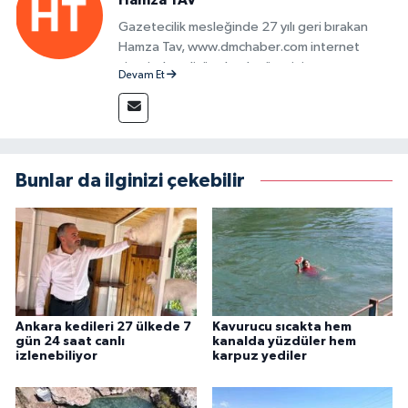
Hamza TAV
Gazetecilik mesleğinde 27 yılı geri bırakan
Hamza Tav, www.dmchaber.com internet
sitesinde editör olarak görevini
Devam Et
sürdürmektedir.
Bunlar da ilginizi çekebilir
Ankara kedileri 27 ülkede 7
Kavurucu sıcakta hem
gün 24 saat canlı
kanalda yüzdüler hem
izlenebiliyor
karpuz yediler