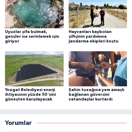
Uyuzlar şifa bulmak,
Hayvanları kaybolan
gençler ise serinlemek için
çiftçinin yardımına
giriyor
Jandarma ekipleri koştu
Yozgat Belediyesi enerji
Şahin tuzağına yem amaçlı
ihtiyacının yüzde 50'sini
bağlanan güvercini
güneşten karşılayacak
vatandaşlar kurtardı
Yorumlar