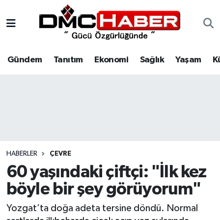
Gündem
Nöbetçi Eczaneler
Gündem
Tanıtım
Ekonomi
Sağlık
Yaşam
K
Tanıtım
Hava Durumu
Ekonomi
Trafik Durumu
Sağlık
Süper Lig Puan Durumu ve Fikstür
Yaşam
Tüm Manşetler
HABERLER
ÇEVRE
Kültür
Son Dakika Haberleri
60 yaşındaki çiftçi: "İlk kez
böyle bir şey görüyorum"
Spor
Haber Arşivi
Yozgat’ta doğa adeta tersine döndü. Normal
Siyaset