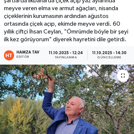
şartlarda ilkbaharda çiçek açıp yaz aylarında
meyve veren elma ve armut ağaçları, nisanda
Eğitim
çiçeklerinin kurumasının ardından ağustos
ortasında çiçek açıp, ekimde meyve verdi. 60
Teknoloji
yıllık çiftçi İhsan Ceylan, "Ömrümde böyle bir şeyi
ilk kez görüyorum" diyerek hayretini dile getirdi.
Asayiş
HAMZA TAV
11.10.2025 - 12:24
11.10.2025 - 14:30
Resmi İlan
EDITÖR
YAYINLANMA
GÜNCELLEME