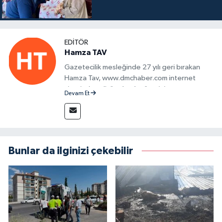
EDITÖR
Hamza TAV
Gazetecilik mesleğinde 27 yılı geri bırakan
Hamza Tav, www.dmchaber.com internet
sitesinde editör olarak görevini
Devam Et
sürdürmektedir.
Bunlar da ilginizi çekebilir