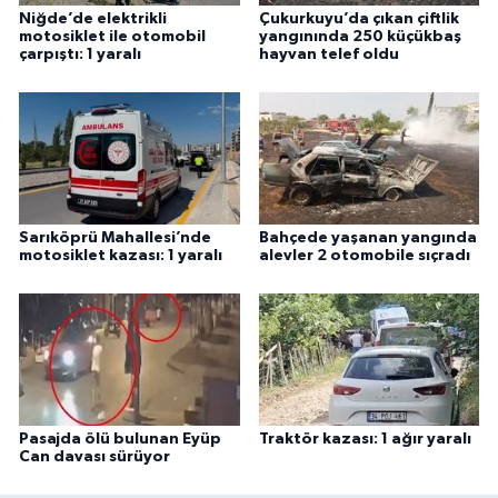
Niğde’de elektrikli
Çukurkuyu’da çıkan çiftlik
motosiklet ile otomobil
yangınında 250 küçükbaş
çarpıştı: 1 yaralı
hayvan telef oldu
Sarıköprü Mahallesi’nde
Bahçede yaşanan yangında
motosiklet kazası: 1 yaralı
alevler 2 otomobile sıçradı
Pasajda ölü bulunan Eyüp
Traktör kazası: 1 ağır yaralı
Can davası sürüyor