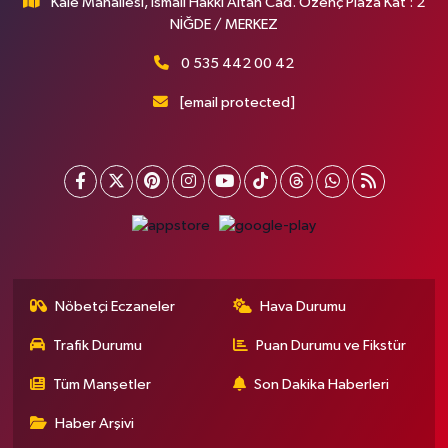
Kale Mahallesi, İsmail Hakkı Altan Cad. Özenç Plaza Kat : 2
NİĞDE / MERKEZ
0 535 442 00 42
[email protected]
Nöbetçi Eczaneler
Hava Durumu
Trafik Durumu
Puan Durumu ve Fikstür
Tüm Manşetler
Son Dakika Haberleri
Haber Arşivi