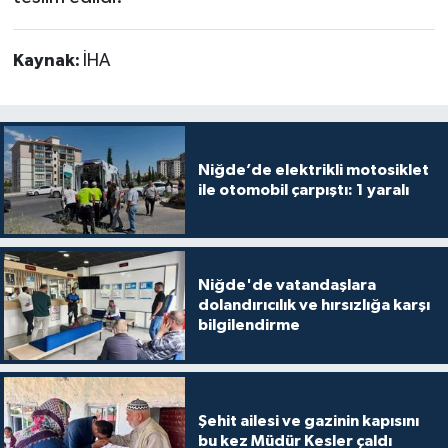
Kaynak:
İHA
Niğde’de elektrikli motosiklet
ile otomobil çarpıştı: 1 yaralı
Niğde'de vatandaşlara
dolandırıcılık ve hırsızlığa karşı
bilgilendirme
Şehit ailesi ve gazinin kapısını
bu kez Müdür Kesler çaldı