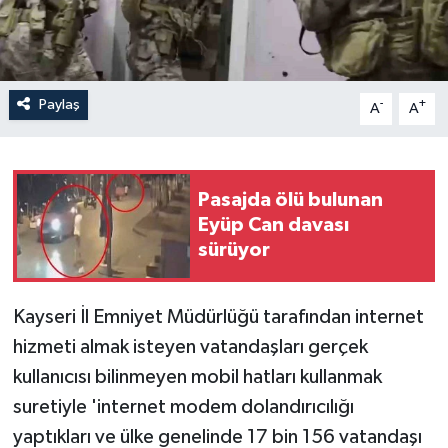
Paylaş
-
+
A
A
Pasajda ölü bulunan
Eyüp Can davası
sürüyor
Kayseri İl Emniyet Müdürlüğü tarafından internet
hizmeti almak isteyen vatandaşları gerçek
kullanıcısı bilinmeyen mobil hatları kullanmak
suretiyle 'internet modem dolandırıcılığı
yaptıkları ve ülke genelinde 17 bin 156 vatandaşı