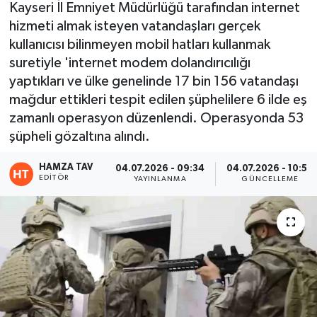
Kayseri İl Emniyet Müdürlüğü tarafından internet
hizmeti almak isteyen vatandaşları gerçek
Eğitim
kullanıcısı bilinmeyen mobil hatları kullanmak
Teknoloji
suretiyle 'internet modem dolandırıcılığı
yaptıkları ve ülke genelinde 17 bin 156 vatandaşı
Asayiş
mağdur ettikleri tespit edilen şüphelilere 6 ilde eş
zamanlı operasyon düzenlendi. Operasyonda 53
Resmi İlan
şüpheli gözaltına alındı.
HAMZA TAV
04.07.2026 - 09:34
04.07.2026 - 10:58
EDITÖR
YAYINLANMA
GÜNCELLEME