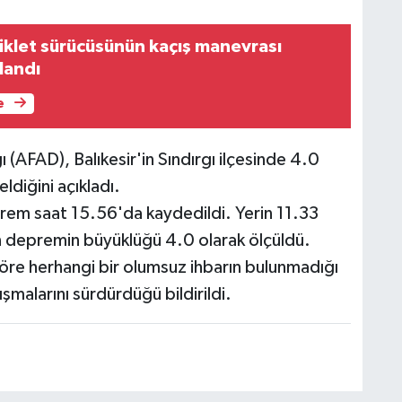
klet sürücüsünün kaçış manevrası
landı
e
 (AFAD), Balıkesir'in Sındırgı ilçesinde 4.0
iğini açıkladı.
prem saat 15.56'da kaydedildi. Yerin 11.33
 depremin büyüklüğü 4.0 olarak ölçüldü.
öre herhangi bir olumsuz ihbarın bulunmadığı
ışmalarını sürdürdüğü bildirildi.