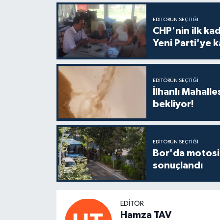
EDITÖRÜN SEÇTIĞI
CHP'nin ilk ka
Yeni Parti'ye k
EDITÖRÜN SEÇTIĞI
İlhanlı Mahall
bekliyor!
EDITÖRÜN SEÇTIĞI
Bor'da motosi
sonuçlandı
EDITÖR
Hamza TAV