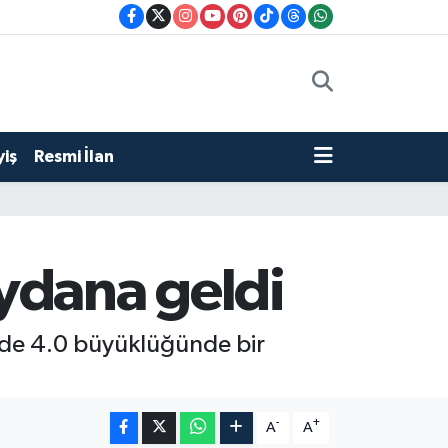
iş
Resmi İlan
dana geldi
sinde 4.0 büyüklüğünde bir
-
+
A
A