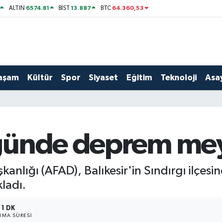
6574.81
13.887
64.360,53
ALTIN
BİST
BTC
aşam
Kültür
Spor
Siyaset
Eğitim
Teknoloji
Asay
ğünde deprem mey
kanlığı (AFAD), Balıkesir'in Sındırgı ilçe
ladı.
1 DK
MA SÜRESI