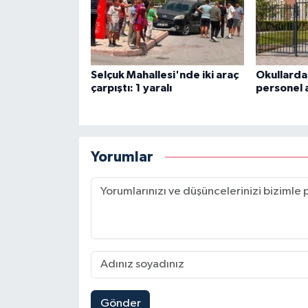
Selçuk Mahallesi'nde iki araç
Okullarda
çarpıştı: 1 yaralı
personel 
Yorumlar
Gönder