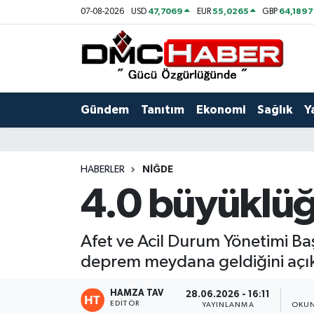
47,7069
55,0265
64,1897
07-08-2026
USD
EUR
GBP
Gündem
Nöbetçi Eczaneler
Tanıtım
Hava Durumu
Gündem
Tanıtım
Ekonomi
Sağlık
Y
Ekonomi
Trafik Durumu
Sağlık
Süper Lig Puan Durumu ve Fikstür
HABERLER
NIĞDE
4.0 büyüklü
Yaşam
Tüm Manşetler
Kültür
Son Dakika Haberleri
Afet ve Acil Durum Yönetimi Baş
deprem meydana geldiğini açık
Spor
Haber Arşivi
HAMZA TAV
28.06.2026 - 16:11
Siyaset
EDITÖR
YAYINLANMA
OKUN