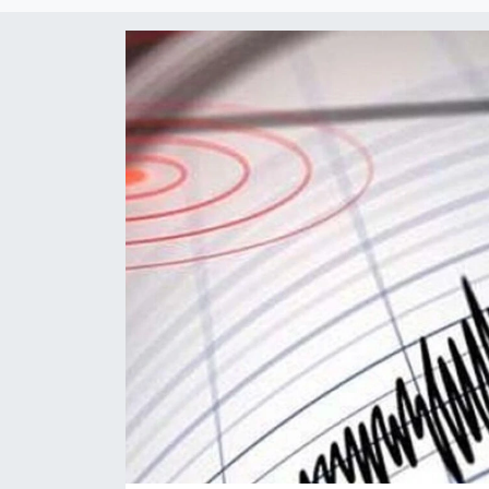
Eğitim
Teknoloji
Asayiş
Resmi İlan