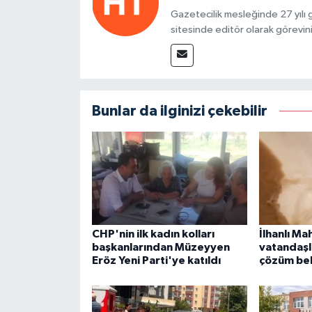
Gazetecilik mesleğinde 27 yılı
sitesinde editör olarak görevin
Bunlar da ilginizi çekebilir
CHP'nin ilk kadın kolları
İlhanlı Ma
başkanlarından Müzeyyen
vatandaşl
Eröz Yeni Parti'ye katıldı
çözüm bek