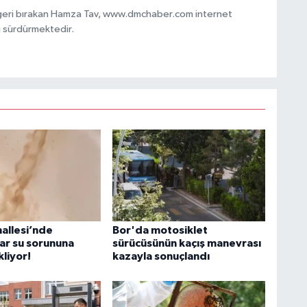
 geri bırakan Hamza Tav, www.dmchaber.com internet
i sürdürmektedir.
hallesi’nde
Bor'da motosiklet
ar su sorununa
sürücüsünün kaçış manevrası
liyor!
kazayla sonuçlandı