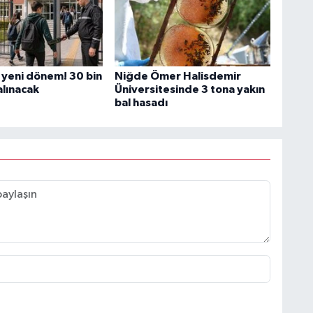
 yeni dönem! 30 bin
Niğde Ömer Halisdemir
alınacak
Üniversitesinde 3 tona yakın
bal hasadı