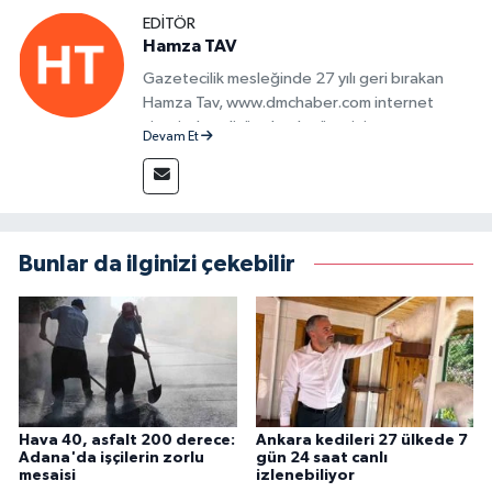
EDITÖR
Hamza TAV
Gazetecilik mesleğinde 27 yılı geri bırakan
Hamza Tav, www.dmchaber.com internet
sitesinde editör olarak görevini
Devam Et
sürdürmektedir.
Bunlar da ilginizi çekebilir
Hava 40, asfalt 200 derece:
Ankara kedileri 27 ülkede 7
Adana'da işçilerin zorlu
gün 24 saat canlı
mesaisi
izlenebiliyor