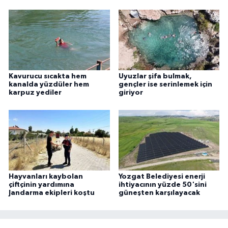
Kavurucu sıcakta hem
Uyuzlar şifa bulmak,
kanalda yüzdüler hem
gençler ise serinlemek için
karpuz yediler
giriyor
Hayvanları kaybolan
Yozgat Belediyesi enerji
çiftçinin yardımına
ihtiyacının yüzde 50'sini
Jandarma ekipleri koştu
güneşten karşılayacak