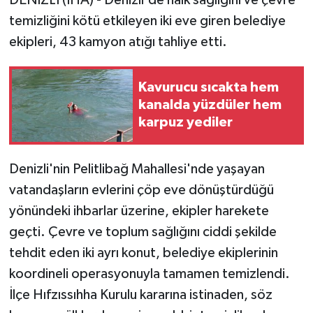
temizliğini kötü etkileyen iki eve giren belediye
ekipleri, 43 kamyon atığı tahliye etti.
Kavurucu sıcakta hem
kanalda yüzdüler hem
karpuz yediler
Denizli'nin Pelitlibağ Mahallesi'nde yaşayan
vatandaşların evlerini çöp eve dönüştürdüğü
yönündeki ihbarlar üzerine, ekipler harekete
geçti. Çevre ve toplum sağlığını ciddi şekilde
tehdit eden iki ayrı konut, belediye ekiplerinin
koordineli operasyonuyla tamamen temizlendi.
İlçe Hıfzıssıhha Kurulu kararına istinaden, söz