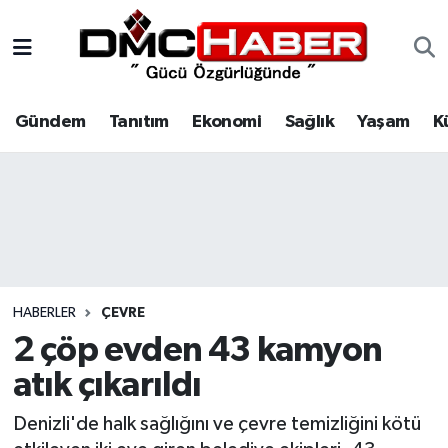
Gündem
Nöbetçi Eczaneler
Gündem
Tanıtım
Ekonomi
Sağlık
Yaşam
K
Tanıtım
Hava Durumu
Ekonomi
Trafik Durumu
Sağlık
Süper Lig Puan Durumu ve Fikstür
Yaşam
Tüm Manşetler
HABERLER
ÇEVRE
Kültür
Son Dakika Haberleri
2 çöp evden 43 kamyon
atık çıkarıldı
Spor
Haber Arşivi
Denizli'de halk sağlığını ve çevre temizliğini kötü
Siyaset