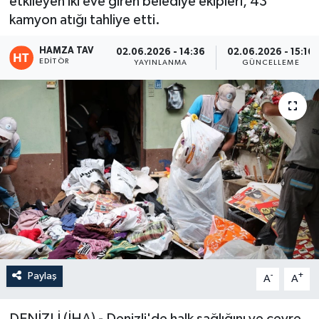
etkileyen iki eve giren belediye ekipleri, 43
kamyon atığı tahliye etti.
Eğitim
HAMZA TAV
02.06.2026 - 14:36
02.06.2026 - 15:16
Teknoloji
EDITÖR
YAYINLANMA
GÜNCELLEME
Asayiş
Resmi İlan
Paylaş
-
+
A
A
DENİZLİ (İHA) - Denizli'de halk sağlığını ve çevre